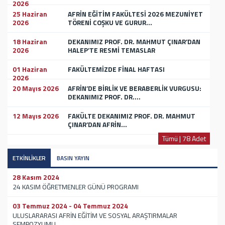
2026
25 Haziran
AFRİN EĞİTİM FAKÜLTESİ 2026 MEZUNİYET
2026
TÖRENİ COŞKU VE GURUR...
18 Haziran
DEKANIMIZ PROF. DR. MAHMUT ÇINAR’DAN
2026
HALEP’TE RESMİ TEMASLAR
01 Haziran
FAKÜLTEMİZDE FİNAL HAFTASI
2026
20 Mayıs 2026
AFRİN’DE BİRLİK VE BERABERLİK VURGUSU:
DEKANIMIZ PROF. DR....
12 Mayıs 2026
FAKÜLTE DEKANIMIZ PROF. DR. MAHMUT
ÇINAR’DAN AFRİN...
Tümü | 78 Adet
ETKİNLİKLER
BASIN YAYIN
28 Kasım 2024
24 KASIM ÖĞRETMENLER GÜNÜ PROGRAMI
03 Temmuz 2024 - 04 Temmuz 2024
ULUSLARARASI AFRİN EĞİTİM VE SOSYAL ARAŞTIRMALAR
SEMPOZYUMU