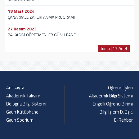
18 Mart 2024
ÇANAKKALE ZAFERİ ANMA PROGRAMI
27 Kasım 2023
24 KASIM ÖĞRETMENLER GÜNÜ PANELİ
Tümü | 17 Adet
Anasayfa
Öğrenci İşleri
Akademik Takvim
Akademik Bilgi Sistemi
Bologna Bilgi Sistemi
Engelli Öğrenci Birimi
Gaün Kütüphane
Bilgi İşlem D. Bşk.
Gaün Sporium
E-Rehber