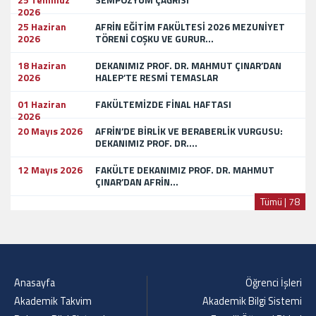
25 Temmuz
SEMPOZYUM ÇAĞRISI
2026
25 Haziran
AFRİN EĞİTİM FAKÜLTESİ 2026 MEZUNİYET
2026
TÖRENİ COŞKU VE GURUR...
18 Haziran
DEKANIMIZ PROF. DR. MAHMUT ÇINAR’DAN
2026
HALEP’TE RESMİ TEMASLAR
01 Haziran
FAKÜLTEMİZDE FİNAL HAFTASI
2026
20 Mayıs 2026
AFRİN’DE BİRLİK VE BERABERLİK VURGUSU:
DEKANIMIZ PROF. DR....
12 Mayıs 2026
FAKÜLTE DEKANIMIZ PROF. DR. MAHMUT
ÇINAR’DAN AFRİN...
Tümü | 78
Anasayfa
Öğrenci İşleri
Akademik Takvim
Akademik Bilgi Sistemi