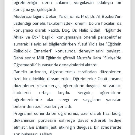
öğretmenliğin derin anlamını vurgulayan etkileyici bir
konuşma gerçekleştirdi.
Moderatörlüğünü Dekan Yardımcımız Prof. Dr. Ali Bozkurt'un
üstlendiği panele, fakültemizdeki önemli bölüm hocaları da
konuşmacı olarak katıldı. Doç. Dr. Halid Eldaif "Eğitimde
Ahlak ve Etik" başlıklı konuşmasıyla önemli perspektifler
sunarak izleyicileri bilgilendirirken Yusuf Yıldız ise "Eğitimin
Psikolojik Etmenleri" konusunda deneyimlerini paylaştı.
Daha sonra Milli Eğitimde görevli Mustafa Kara “Suriye’de
Öğretmenlik” hususunda deneyimlerini aktardı.
Panelin ardından, öğrencilerimiz tarafından düzenlenen
özel bir etkinlikle devam edildi. Öğretmenler Günü anısına
düzenlenen resim sergisi, öğrencilerin duygusal ve yaratıcı
ifadelerini ortaya koydu. Sergide, öğrencilerin
öğretmenlerine olan sevgi ve saygılarını yansıtan
birbirinden özel eserler yer aldı.
Programın sonunda bir öğrencimiz, özel olarak hazırladığı
dekanımızın portresini sahneye davet edilerek hediye
etmiştir. Bu anlamlı jest, etkinliğin duygusal bir atmosferde
son bulmasını sağladı.