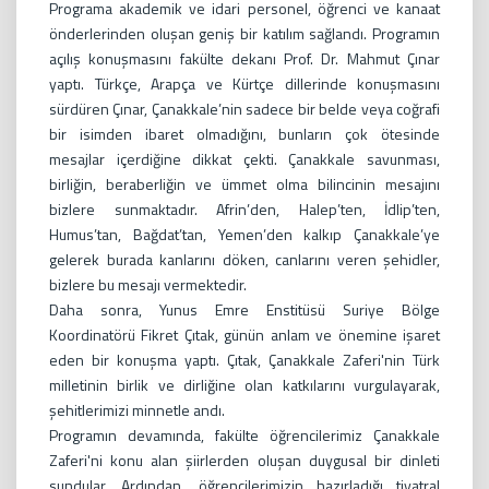
Programa akademik ve idari personel, öğrenci ve kanaat
önderlerinden oluşan geniş bir katılım sağlandı. Programın
açılış konuşmasını fakülte dekanı Prof. Dr. Mahmut Çınar
yaptı. Türkçe, Arapça ve Kürtçe dillerinde konuşmasını
sürdüren Çınar, Çanakkale’nin sadece bir belde veya coğrafi
bir isimden ibaret olmadığını, bunların çok ötesinde
mesajlar içerdiğine dikkat çekti. Çanakkale savunması,
birliğin, beraberliğin ve ümmet olma bilincinin mesajını
bizlere sunmaktadır. Afrin’den, Halep’ten, İdlip’ten,
Humus’tan, Bağdat’tan, Yemen’den kalkıp Çanakkale’ye
gelerek burada kanlarını döken, canlarını veren şehidler,
bizlere bu mesajı vermektedir.
Daha sonra, Yunus Emre Enstitüsü Suriye Bölge
Koordinatörü Fikret Çıtak, günün anlam ve önemine işaret
eden bir konuşma yaptı. Çıtak, Çanakkale Zaferi'nin Türk
milletinin birlik ve dirliğine olan katkılarını vurgulayarak,
şehitlerimizi minnetle andı.
Programın devamında, fakülte öğrencilerimiz Çanakkale
Zaferi'ni konu alan şiirlerden oluşan duygusal bir dinleti
sundular. Ardından, öğrencilerimizin hazırladığı tiyatral