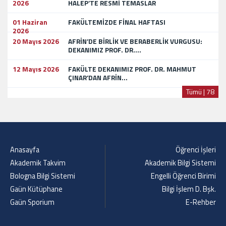
2026
HALEP’TE RESMİ TEMASLAR
01 Haziran
FAKÜLTEMİZDE FİNAL HAFTASI
2026
20 Mayıs 2026
AFRİN’DE BİRLİK VE BERABERLİK VURGUSU:
DEKANIMIZ PROF. DR....
12 Mayıs 2026
FAKÜLTE DEKANIMIZ PROF. DR. MAHMUT
ÇINAR’DAN AFRİN...
Tümü | 78
Anasayfa
Öğrenci İşleri
Akademik Takvim
Akademik Bilgi Sistemi
Bologna Bilgi Sistemi
Engelli Öğrenci Birimi
Gaün Kütüphane
Bilgi İşlem D. Bşk.
Gaün Sporium
E-Rehber