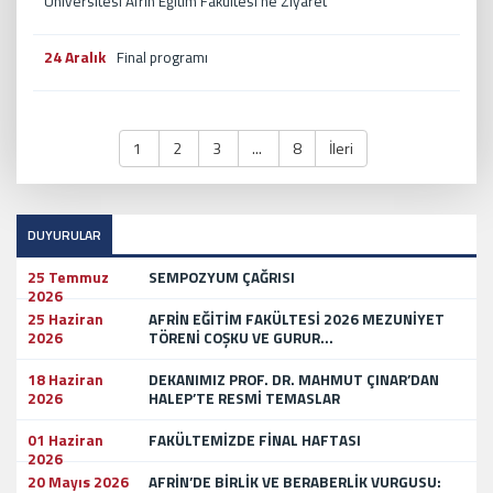
Üniversitesi Afrin Eğitim Fakültesi’ne Ziyaret
24 Aralık
Final programı
1
2
3
...
8
İleri
DUYURULAR
25 Temmuz
SEMPOZYUM ÇAĞRISI
2026
25 Haziran
AFRİN EĞİTİM FAKÜLTESİ 2026 MEZUNİYET
2026
TÖRENİ COŞKU VE GURUR...
18 Haziran
DEKANIMIZ PROF. DR. MAHMUT ÇINAR’DAN
2026
HALEP’TE RESMİ TEMASLAR
01 Haziran
FAKÜLTEMİZDE FİNAL HAFTASI
2026
20 Mayıs 2026
AFRİN’DE BİRLİK VE BERABERLİK VURGUSU: