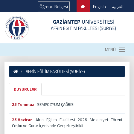
Öğrenci Belgesi
English
العربية
GAZİANTEP
ÜNİVERSİTESİ
AFRİN EĞİTİM FAKÜLTESİ (SURİYE)
MENÜ
AFRİN EĞİTİM FAKÜLTESİ (SURİYE)
DUYURULAR
25 Temmuz
SEMPOZYUM ÇAĞRISI
25 Haziran
Afrin Eğitim Fakültesi 2026 Mezuniyet Töreni
Coşku ve Gurur İçerisinde Gerçekleştirildi